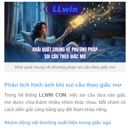
Khái quát chung về phương pháp soi cầu theo giấc mơ
Phân tích hình ảnh khi soi cầu theo giấc mơ
Trong hệ thống
LLWIN COM
, việc soi cầu dựa vào giấc
mơ được chia thành nhiều nhóm khác nhau. Mỗi nhóm có
cách diễn giải cùng bảng quy đổi tham khảo riêng.
Nhóm động vật thường xuất hiện trong giấc ngủ