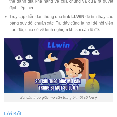
thể đánh giá khả năng về của chúng và đưa ra quyết
định tiếp theo.
Truy cập diễn đàn thông qua
link LLWIN
để tìm thấy các
bảng quy đổi chuẩn xác. Tại đây cũng là nơi để hội viên
trao đổi, chia sẻ về kinh nghiệm khi soi cầu lô đề.
Soi cầu theo giấc mơ cần trang bị một số lưu ý
Lời Kết