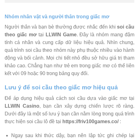
Nhóm nhân vật và người thân trong giấc mơ
Người thân và bạn bè thường được nhắc đến khi
soi cầu
theo giấc mơ
tại
LLWIN Game
. Đây là nhóm mang đậm
tính cá nhân và cung cấp dữ liệu hiệu quả. Nhìn chung,
quá trình soi cầu theo nhóm này phụ thuộc nhiều vào hành
động và bối cảnh. Mọi chi tiết nhỏ đều sở hữu giá trị tham
khảo cao. Chẳng hạn như trẻ em trong giấc mơ có thể liên
kết với 09 hoặc 90 trong bảng quy đổi.
Lưu ý để soi cầu theo giấc mơ hiệu quả
Để áp dụng hiệu quả cách soi cầu dựa vào giấc mơ tại
LLWIN Casino
, bạn cần xây dựng chiến lược rõ ràng.
Dưới đây là một số lưu ý bạn cần nằm lòng trong quá trình
thực hiện soi cầu lô đề tại
https://friv100games.co/
:
Ngay sau khi thức dậy, bạn nên lập tức ghi chép lại