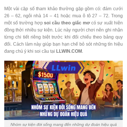
Một vài cặp số tham khảo thường gặp gồm có: đám cưới
26 – 62, ngôi nhà 14 – 41 hoặc mua ô tô 27 – 72. Trong
một số trường hợp
soi cầu theo giấc mơ
có sự xuất hiện
đồng thời nhiều sự kiện. Lúc này người chơi nên ghi nhận
từng chi tiết riêng biệt trước khi đối chiếu theo bảng quy
đổi. Cách làm này giúp bạn hạn chế bỏ sót những tín hiệu
đang chú ý khi soi cầu tại
LLWIN.COM
.
Nhóm sự kiện đời sống mang đến những dự đoán hiệu quả