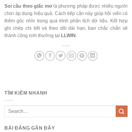
Soi cầu theo giấc mơ
là phương pháp được nhiều người
chơi áp dụng hiệu quả. Cách tiếp cận này giúp hội viên có
thêm góc nhìn trong quá trình phân tích dữ liệu. Kết hợp
ghi chép chi tiết và theo dõi dài hạn, bạn chắc chắn sẽ
thành công rinh thưởng tại
LLWIN
.
TÌM KIẾM NHANH
BÀI ĐĂNG GẦN ĐÂY