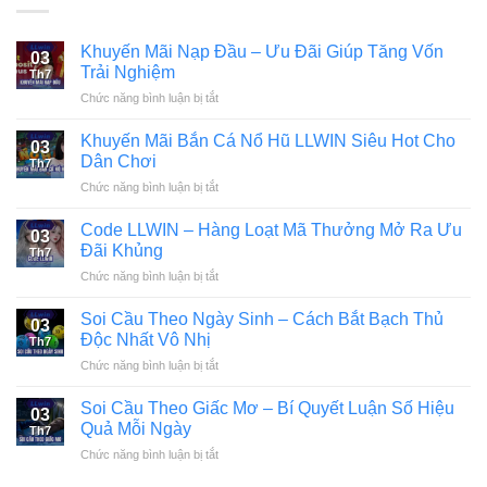
Khuyến Mãi Nạp Đầu – Ưu Đãi Giúp Tăng Vốn
03
Trải Nghiệm
Th7
ở
Chức năng bình luận bị tắt
Khuyến
Mãi
Khuyến Mãi Bắn Cá Nổ Hũ LLWIN Siêu Hot Cho
03
Nạp
Dân Chơi
Th7
Đầu
ở
Chức năng bình luận bị tắt
–
Khuyến
Ưu
Mãi
Đãi
Code LLWIN – Hàng Loạt Mã Thưởng Mở Ra Ưu
03
Bắn
Giúp
Đãi Khủng
Th7
Cá
Tăng
ở
Chức năng bình luận bị tắt
Nổ
Vốn
Code
Hũ
Trải
LLWIN
LLWIN
Soi Cầu Theo Ngày Sinh – Cách Bắt Bạch Thủ
Nghiệm
03
–
Siêu
Độc Nhất Vô Nhị
Th7
Hàng
Hot
ở
Chức năng bình luận bị tắt
Loạt
Cho
Soi
Mã
Dân
Cầu
Thưởng
Soi Cầu Theo Giấc Mơ – Bí Quyết Luận Số Hiệu
Chơi
03
Theo
Mở
Quả Mỗi Ngày
Th7
Ngày
Ra
ở
Chức năng bình luận bị tắt
Sinh
Ưu
Soi
–
Đãi