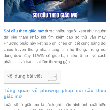
Soi cầu theo giấc mơ
được nhiều người xem như nguồn
dữ liệu tham khảo khi tìm kiếm cặp số thử vận may.
Phương pháp này kết hợp ghi chép chi tiết cùng bảng đối
chiếu truyền thống nhằm tăng tính hệ thống. Trong nội
dung dưới đây, LLWIN sẽ giúp bạn hiểu rõ hơn về cách
phân tích và tránh sai lầm thường gặp.
Nội dung bài viết
Tổng quan về phương pháp soi cầu theo
giấc mơ
Luận số từ giấc mơ là cách ghi nhận hình ảnh xuất hiện