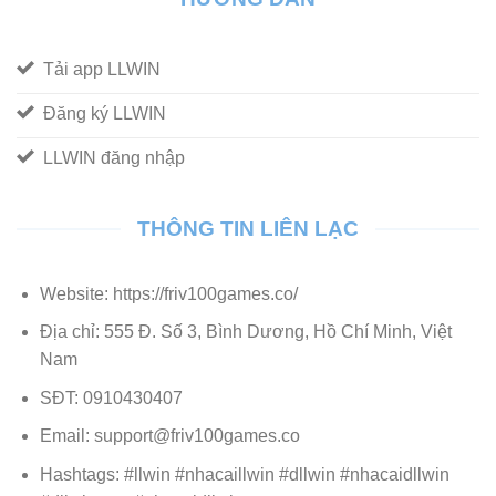
Tải app LLWIN
Đăng ký LLWIN
LLWIN đăng nhập
THÔNG TIN LIÊN LẠC
Website: https://friv100games.co/
Địa chỉ: 555 Đ. Số 3, Bình Dương, Hồ Chí Minh, Việt
Nam
SĐT: 0910430407
Email:
support@friv100games.co
Hashtags: #llwin #nhacaillwin #dllwin #nhacaidllwin