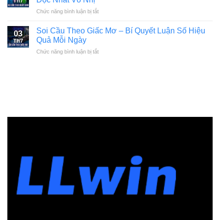
Th7
Hàng
Hot
ở
Chức năng bình luận bị tắt
Loạt
Cho
Soi
Mã
Dân
Cầu
Thưởng
Soi Cầu Theo Giấc Mơ – Bí Quyết Luận Số Hiệu
Chơi
03
Theo
Mở
Quả Mỗi Ngày
Th7
Ngày
Ra
ở
Chức năng bình luận bị tắt
Sinh
Ưu
Soi
–
Đãi
Cầu
Cách
Khủng
Theo
Bắt
Giấc
Bạch
Mơ
Thủ
–
Độc
Bí
Nhất
Quyết
Vô
Luận
Nhị
Số
Hiệu
Quả
Mỗi
Ngày