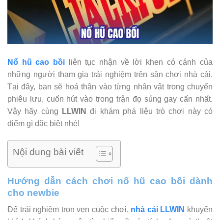
Nổ hũ cao bồi
liên tục nhận về lời khen có cánh của
những người tham gia trải nghiệm trên sân chơi nhà cái.
Tại đây, bạn sẽ hoá thân vào từng nhân vật trong chuyến
phiêu lưu, cuốn hút vào trong trận đọ súng gay cấn nhất.
Vậy hãy cùng
LLWIN
đi khám phá liệu trò chơi này có
điểm gì đặc biệt nhé!
Nội dung bài viết
Hướng dẫn cách chơi nổ hũ cao bồi dành
cho newbie
Để trải nghiệm trọn vẹn cuộc chơi,
nhà cái LLWIN
khuyến