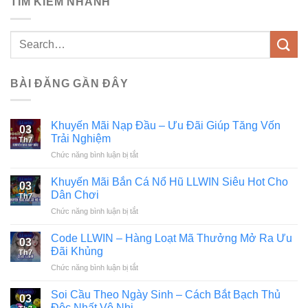
TÌM KIẾM NHANH
BÀI ĐĂNG GẦN ĐÂY
Khuyến Mãi Nạp Đầu – Ưu Đãi Giúp Tăng Vốn
03
Trải Nghiệm
Th7
ở
Chức năng bình luận bị tắt
Khuyến
Mãi
Khuyến Mãi Bắn Cá Nổ Hũ LLWIN Siêu Hot Cho
03
Nạp
Dân Chơi
Th7
Đầu
ở
Chức năng bình luận bị tắt
–
Khuyến
Ưu
Mãi
Đãi
Code LLWIN – Hàng Loạt Mã Thưởng Mở Ra Ưu
03
Bắn
Giúp
Đãi Khủng
Th7
Cá
Tăng
ở
Chức năng bình luận bị tắt
Nổ
Vốn
Code
Hũ
Trải
LLWIN
LLWIN
Soi Cầu Theo Ngày Sinh – Cách Bắt Bạch Thủ
Nghiệm
03
–
Siêu
Độc Nhất Vô Nhị