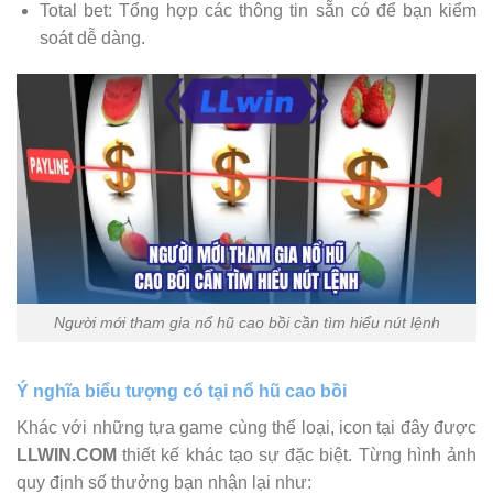
Total bet: Tổng hợp các thông tin sẵn có để bạn kiểm
soát dễ dàng.
Người mới tham gia nổ hũ cao bồi cần tìm hiểu nút lệnh
Ý nghĩa biểu tượng có tại nổ hũ cao bồi
Khác với những tựa game cùng thể loại, icon tại đây được
LLWIN.COM
thiết kế khác tạo sự đặc biệt. Từng hình ảnh
quy định số thưởng bạn nhận lại như: