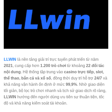
Hiệu
Quả
Mỗi
Ngày
LLWIN
là nền tảng giải trí trực tuyến phát triển từ năm
2021
, cung cấp hơn
1.200 trò chơi
từ khoảng
22 đối tác
nội dung
. Hệ thống tập trung vào
casino trực tiếp, slot,
thể thao, bắn cá và xổ số
, đồng thời duy trì hỗ trợ
24/7
và
khả năng vận hành ổn định ở mức
99,9%
. Nhờ giao diện
tối giản, bộ lọc trò chơi nhanh và lịch sử giao dịch rõ ràng,
LLWIN
hướng đến người dùng ưu tiên sự thuận tiện, tốc
độ và khả năng kiểm soát tài khoản.