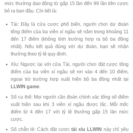
mức thưởng dao động từ gấp 15 lần đến 99 lần tiền cược
bỏ ra ban đầu. Chi tiết là:
Tài: Đây là cửa cược phổ biến, người chơi dự đoán
tổng điểm của ba viên xí ngầu sẽ nằm trong khoảng 11
đến 17 điểm (không tính trường hợp ra bộ ba đồng
nhất). Nếu kết quả đúng với dự đoán, bạn sẽ nhận
thưởng theo tỷ lệ quy định.
Xỉu: Ngược lại với cửa Tài, người chơi đặt cược tổng
điểm của ba viên xí ngầu sẽ rơi vào 4 đến 10 điểm,
ngoại trừ trường hợp xuất hiện bộ ba đồng nhất tại
LLWIN game
.
Số cụ thể: Mọi người cần đoán chính xác tổng số điểm
xuất hiện sau khi 3 viên xí ngầu được lắc. Mỗi mốc
điểm từ 4 đến 17 với tỷ lệ thưởng gấp 15 lần mức
cược.
Số chẵn lẻ: Cách đặt cược
tài xỉu LLWIN
này chỉ yêu